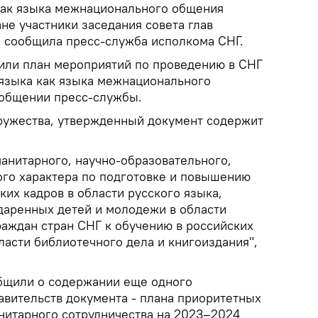
 как языка межнационального общения
ане участники заседания совета глав
, сообщила пресс-служба исполкома СНГ.
дили план мероприятий по проведению в СНГ
 языка как языка межнационального
сообщении пресс-службы.
ружества, утвержденный документ содержит
анитарного, научно-образовательного,
ого характера по подготовке и повышению
их кадров в области русского языка,
аренных детей и молодежи в области
раждан стран СНГ к обучению в российских
бласти библиотечного дела и книгоиздания",
бщили о содержании еще одного
авительств документа - плана приоритетных
нитарного сотрудничества на 2023–2024