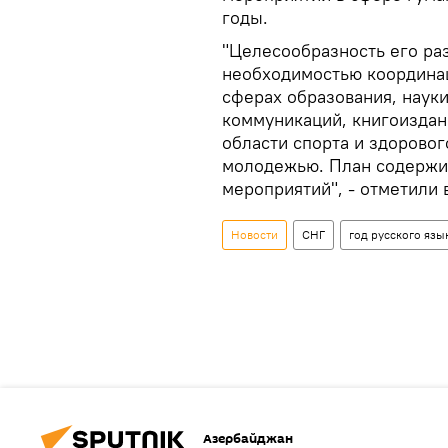
годы.
"Целесообразность его ра
необходимостью координа
сферах образования, наук
коммуникаций, книгоиздан
области спорта и здоровог
молодежью. План содержи
мероприятий", - отметили 
Новости
СНГ
год русского язы
Азербайджан