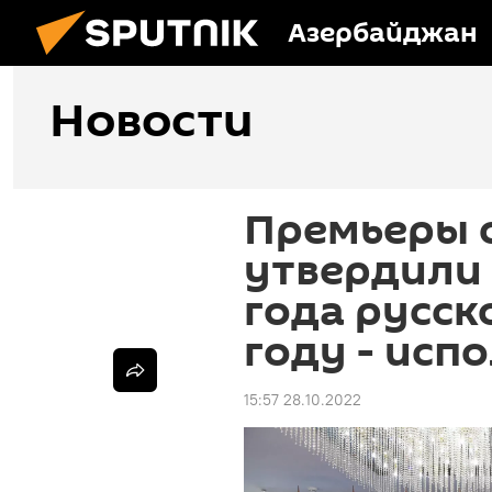
Азербайджан
Новости
Премьеры 
утвердили
года русск
году - исп
15:57 28.10.2022