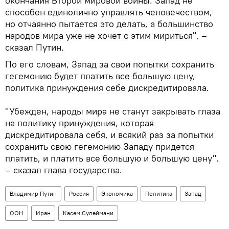
окончания Второй мировой войны. Запад не
способен единолично управлять человечеством,
но отчаянно пытается это делать, а большинство
народов мира уже не хочет с этим мириться", –
сказал Путин.
По его словам, Запад за свои попытки сохранить
гегемонию будет платить все большую цену,
политика принуждения себе дискредитировала.
"Убежден, народы мира не станут закрывать глаза
на политику принуждения, которая
дискредитировала себя, и всякий раз за попытки
сохранить свою гегемонию Западу придется
платить, и платить все большую и большую цену",
– сказал глава государства.
Владимир Путин
Россия
Экономика
Политика
Запад
ООН
Иран
Касем Сулеймани