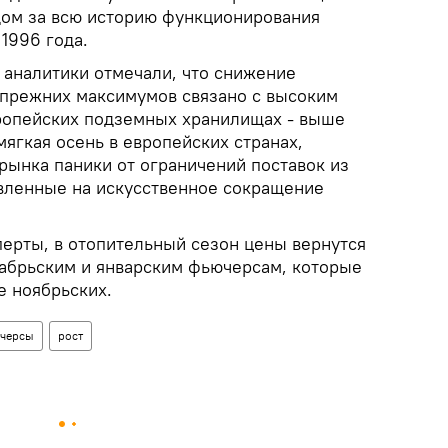
рдом за всю историю функционирования
 1996 года.
аналитики отмечали, что снижение
 прежних максимумов связано с высоким
вропейских подземных хранилищах - выше
мягкая осень в европейских странах,
рынка паники от ограничений поставок из
авленные на искусственное сокращение
перты, в отопительный сезон цены вернутся
екабрьским и январским фьючерсам, которые
е ноябрьских.
черсы
рост