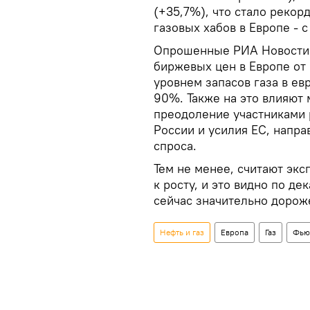
(+35,7%), что стало реко
газовых хабов в Европе - с
Опрошенные РИА Новости 
биржевых цен в Европе от
уровнем запасов газа в е
90%. Также на это влияют 
преодоление участниками 
России и усилия ЕС, напр
спроса.
Тем не менее, считают экс
к росту, и это видно по д
сейчас значительно дорож
Нефть и газ
Европа
Газ
Фью