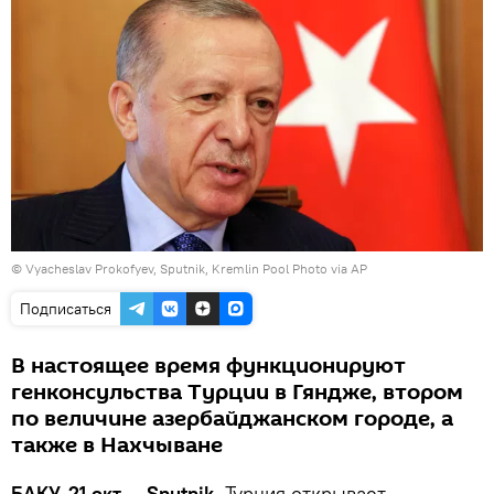
© Vyacheslav Prokofyev, Sputnik, Kremlin Pool Photo via AP
Подписаться
В настоящее время функционируют
генконсульства Турции в Гяндже, втором
по величине азербайджанском городе, а
также в Нахчыване
БАКУ, 21 окт — Sputnik.
Турция открывает