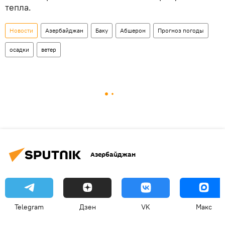
тепла.
Новости
Азербайджан
Баку
Абшерон
Прогноз погоды
осадки
ветер
Азербайджан
Telegram
Дзен
VK
Макс