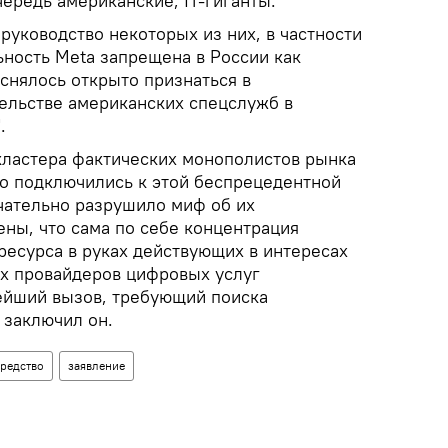
чередь американские, IT-гиганты.
руководство некоторых из них, в частности
ьность Meta запрещена в России как
еснялось открыто признаться в
ельстве американских спецслужб в
.
кластера фактических монополистов рынка
о подключились к этой беспрецедентной
чательно разрушило миф об их
ены, что сама по себе концентрация
ресурса в руках действующих в интересах
ых провайдеров цифровых услуг
ейший вызов, требующий поиска
 заключил он.
редство
заявление