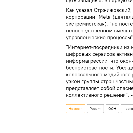
суть западные, в первую о
Как указал Стржижовский, 
корпорации "Meta"(деятел
экстремистская), "не пост
непосредственном вмешат
управленческие процессы"
"Интернет-посредники из 
цифровых сервисов активн
информагрессии, что окон
беспристрастности. Убежд
колоссального медийного 
узкой группы стран частн
представляет собой опасн
коллективного решения", -
Новости
Россия
ООН
постп