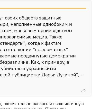
уг своих обществ защитные
ыри, наполненные однобоким и
нтом, массовым производством
инезависимые медиа. Также
стандарты", когда к фактам
а в отношении "неформатных"
ываемые продвинутые демократии
езразличие. Как, к примеру, в
м убийством украинскими
кой публицистки Дарьи Дугиной", -
я, окончательно раскрыли свою истинную