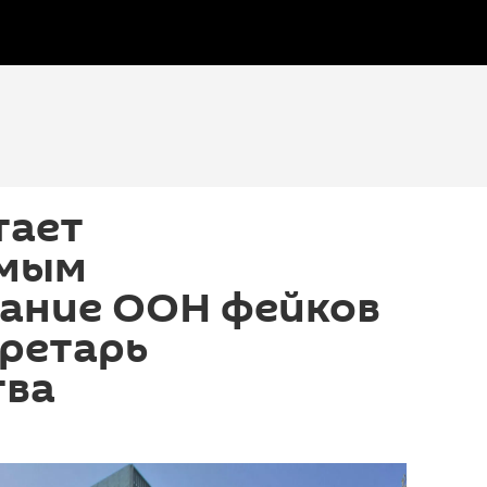
тает
имым
ание ООН фейков
кретарь
тва