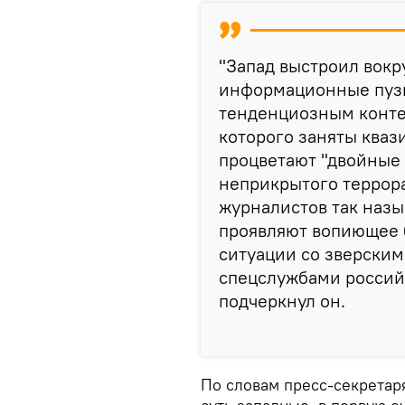
"Запад выстроил вокр
информационные пуз
тенденциозным конте
которого заняты кваз
процветают "двойные 
неприкрытого террор
журналистов так наз
проявляют вопиющее б
ситуации со зверски
спецслужбами российс
подчеркнул он.
По словам пресс-секретар