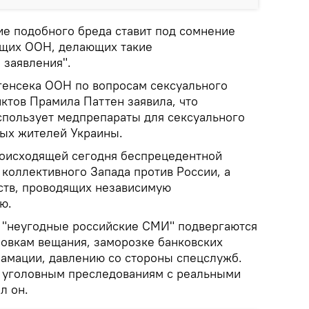
ие подобного бреда ставит под сомнение
ащих ООН, делающих такие
заявления".
генсека ООН по вопросам сексуального
ктов Прамила Паттен заявила, что
спользует медпрепараты для сексуального
ых жителей Украины.
роисходящей сегодня беспрецедентной
коллективного Запада против России, а
рств, проводящих независимую
ю.
, "неугодные российские СМИ" подвергаются
овкам вещания, заморозке банковских
фамации, давлению со стороны спецслужб.
 уголовным преследованиям с реальными
л он.