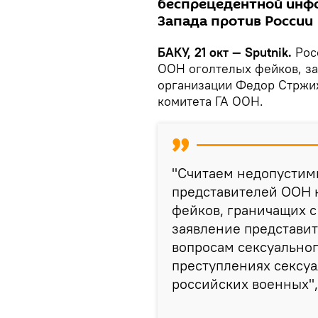
беспрецедентной инф
Запада против России
БАКУ, 21 окт — Sputnik.
Рос
ООН оголтелых фейков, за
организации Федор Стржиж
комитета ГА ООН.
"Считаем недопустим
представителей ООН н
фейков, граничащих с
заявление представи
вопросам сексуально
преступлениях сексуа
российских военных",