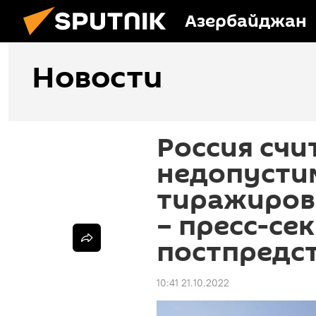
Азербайджан
Новости
Россия счи
недопуст
тиражиров
– пресс-се
постпредс
10:41 21.10.2022