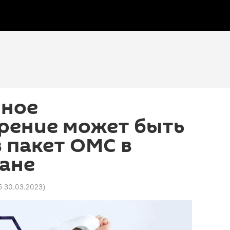
нное
рение может быть
 пакет ОМС в
ане
35 30.03.2023
)