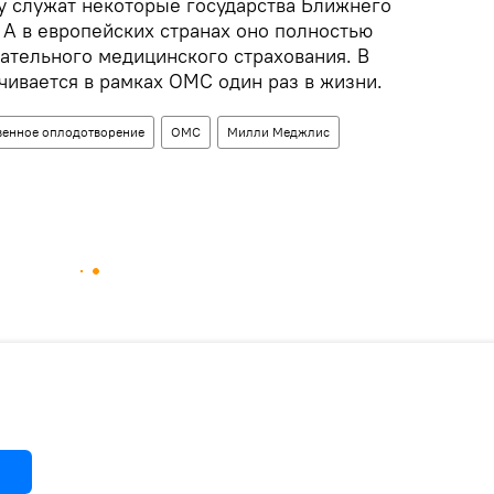
 служат некоторые государства Ближнего
 А в европейских странах оно полностью
зательного медицинского страхования. В
чивается в рамках ОМС один раз в жизни.
венное оплодотворение
ОМС
Милли Меджлис