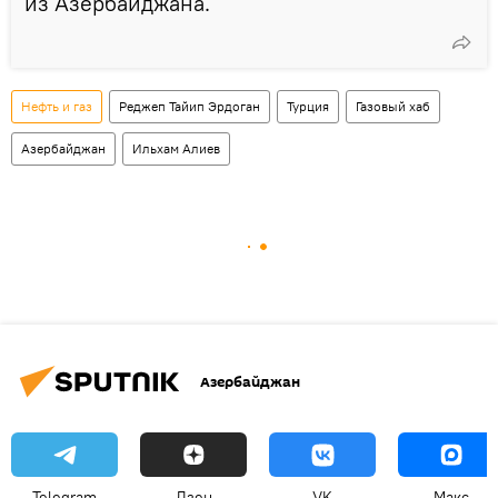
из Азербайджана.
Нефть и газ
Реджеп Тайип Эрдоган
Турция
Газовый хаб
Азербайджан
Ильхам Алиев
Азербайджан
Telegram
Дзен
VK
Макс