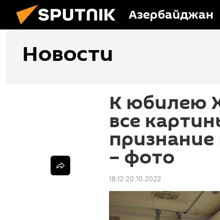
Азербайджан
Новости
К юбилею 
все картин
признание 
– фото
18:12 20.10.2022