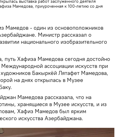
ткрылась выставка работ заслуженного деятеля
Хафиза Мамедова, приуроченная к 100-летию со дня
из Мамедов - один из основоположников
Азербайджане. Министр рассказал о
развитии национального изобразительного
а, путь Хафиза Мамедова сегодня достойно
н Международной ассоциации искусств при
 художников Бакыркёй Лятафет Мамедова,
торой на днях открылась в Музее
Баку.
айджан Мамедова рассказала, что на
тины, хранящиеся в Музее искусств, и из
словам, Хафиз Мамедов был ярким
еского искусства Азербайджана.