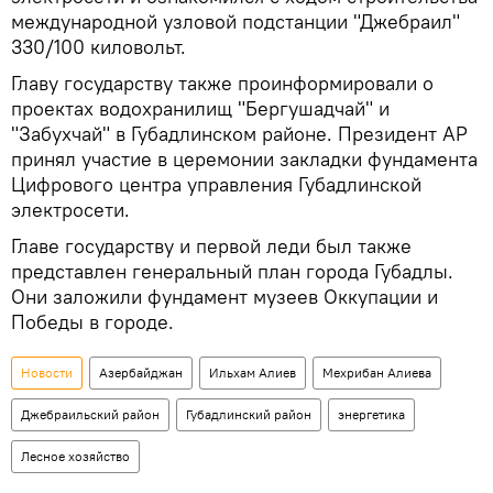
международной узловой подстанции "Джебраил"
330/100 киловольт.
Главу государству также проинформировали о
проектах водохранилищ "Бергушадчай" и
"Забухчай" в Губадлинском районе. Президент АР
принял участие в церемонии закладки фундамента
Цифрового центра управления Губадлинской
электросети.
Главе государству и первой леди был также
представлен генеральный план города Губадлы.
Они заложили фундамент музеев Оккупации и
Победы в городе.
Новости
Азербайджан
Ильхам Алиев
Мехрибан Алиева
Джебраильский район
Губадлинский район
энергетика
Лесное хозяйство