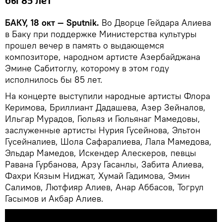
бы 85 лет
БАКУ, 18 окт — Sputnik.
Во Дворце Гейдара Алиева
в Баку при поддержке Министерства культуры
прошел вечер в память о выдающемся
композиторе, народном артисте Азербайджана
Эмине Сабитоглу, которому в этом году
исполнилось бы 85 лет.
На концерте выступили народные артисты Флора
Керимова, Бриллиант Дадашева, Азер Зейналов,
Ильгар Мурадов, Гюльяз и Гюльянаг Мамедовы,
заслуженные артисты Нурия Гусейнова, Эльтон
Гусейналиев, Шола Сафаралиева, Лала Мамедова,
Эльдар Мамедов, Искендер Алескеров, певцы
Равана Гурбанова, Арзу Гасанлы, Забита Алиева,
Фахри Кязым Ниджат, Хумай Гадимова, Эмин
Салимов, Лютфияр Алиев, Анар Аббасов, Тогрул
Гасымов и Акбар Алиев.