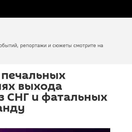
событий, репортажи и сюжеты смотрите на
 печальных
иях выхода
з СНГ и фатальных
анду