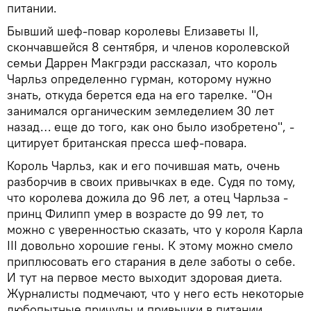
питании.
Бывший шеф-повар королевы Елизаветы II,
скончавшейся 8 сентября, и членов королевской
семьи Даррен Макгрэди рассказал, что король
Чарльз определенно гурман, которому нужно
знать, откуда берется еда на его тарелке. "Он
занимался органическим земледелием 30 лет
назад… еще до того, как оно было изобретено", -
цитирует британская пресса шеф-повара.
Король Чарльз, как и его почившая мать, очень
разборчив в своих привычках в еде. Судя по тому,
что королева дожила до 96 лет, а отец Чарльза -
принц Филипп умер в возрасте до 99 лет, то
можно с уверенностью сказать, что у короля Карла
III довольно хорошие гены. К этому можно смело
приплюсовать его старания в деле заботы о себе.
И тут на первое место выходит здоровая диета.
Журналисты подмечают, что у него есть некоторые
любопытные причуды и привычки в питании,