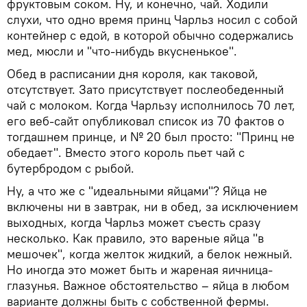
фруктовым соком. Ну, и конечно, чай. Ходили
слухи, что одно время принц Чарльз носил с собой
контейнер с едой, в которой обычно содержались
мед, мюсли и "что-нибудь вкусненькое".
Обед в расписании дня короля, как таковой,
отсутствует. Зато присутствует послеобеденный
чай с молоком. Когда Чарльзу исполнилось 70 лет,
его веб-сайт опубликовал список из 70 фактов о
тогдашнем принце, и № 20 был просто: "Принц не
обедает". Вместо этого король пьет чай с
бутербродом с рыбой.
Ну, а что же с "идеальными яйцами"? Яйца не
включены ни в завтрак, ни в обед, за исключением
выходных, когда Чарльз может съесть сразу
несколько. Как правило, это вареные яйца "в
мешочек", когда желток жидкий, а белок нежный.
Но иногда это может быть и жареная яичница-
глазунья. Важное обстоятельство – яйца в любом
варианте должны быть с собственной фермы.