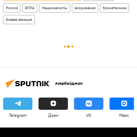
Россия
БПЛА
Националисты
вооружение
бронетехника
боевая авиация
Азербайджан
Telegram
Дзен
VK
Макс