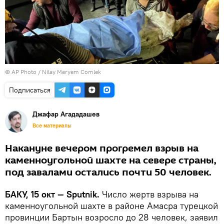
© AP Photo / Nilay Meryem Comlek
Подписаться
Джафар Агададашев
Все материалы
Накануне вечером прогремел взрыв на
каменноугольной шахте на севере страны,
под завалами остались почти 50 человек.
БАКУ, 15 окт — Sputnik.
Число жертв взрыва на
каменноугольной шахте в районе Амасра турецкой
провинции Бартын возросло до 28 человек, заявил