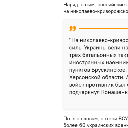
Наряд с этим, российские
на николаево-криворожско
"На николаево-криво
силы Украины вели н
трех батальонных так
иностранных наемник
пунктов Брускинское,
Херсонской области.
войск противник был 
подчеркнул Конашенк
По его словам, потери ВСУ
более 60 украинских военн