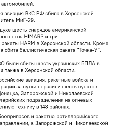
 автомобилей.
ая авиация ВКС РФ сбила в Херсонской
битель МиГ-29.
здухе шесть снарядов американской
вого огня HIMARS и три
 ракеты HARM в Херсонской области. Кроме
а сбита баллистическая ракета "Точка-У".
ВО были сбиты шесть украинских БПЛА в
 а также в Херсонской области.
оссийские авиация, ракетные войска и
рации за сутки поразили шесть пунктов
Донецка, Запорожской и Николаевской
ллерийских подразделения на огневых
енную технику в 143 районах.
боеприпасов и ракетно-артиллерийского
аправлении, в Запорожской и Николаевской