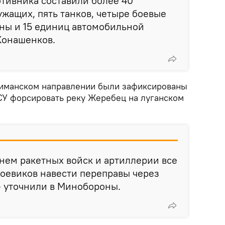
тивника составили более 40
жащих, пять танков, четыре боевые
ы и 15 единиц автомобильной
Конашенков.
лиманском направлении были зафиксированы
У форсировать реку Жеребец на луганском
нем ракетных войск и артиллерии все
оевиков навести переправы через
– уточнили в Минобороны.