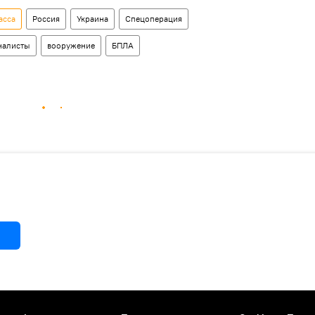
асса
Россия
Украина
Спецоперация
налисты
вооружение
БПЛА