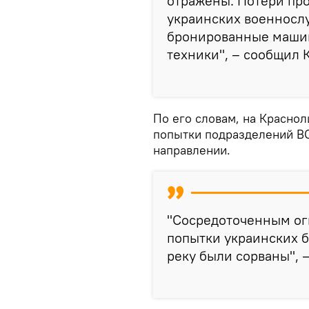
отражены. Потери про
украинских военнослу
бронированные машин
техники", – сообщил 
По его словам, на Красно
попытки подразделений ВС
направлении.
"Сосредоточенным ог
попытки украинских б
реку были сорваны", 