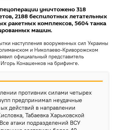
спецоперации уничтожено 318
летов, 2188 беспилотных летательных
ных ракетных комплексов, 5604 танка
ированных машин.
ытки наступления вооруженных сил Украины
нолиманском и Николаево-Криворожском
аявил официальный представитель
Игорь Конашенков на брифинге.
влении противник силами четырех
групп предпринимал неудачные
ных действий в направлении
исловка, Табаевка Харьковской
 Все атаки подразделений ВСУ