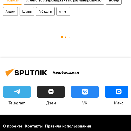
Новости
Агентство Азербайджана по разминированию
Тертер
Агдам
Шуша
Губадлы
отчет
Азербайджан
Telegram
Дзен
VK
Макс
О проекте
Контакты
Правила использования