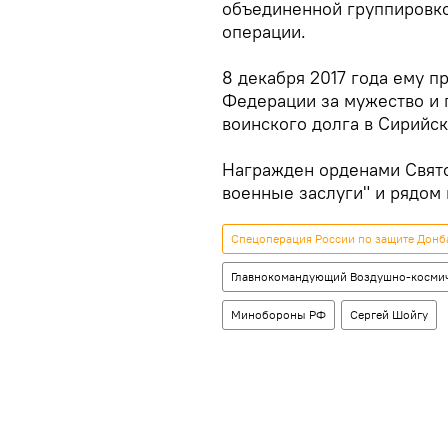
объединенной группировко
операции.
8 декабря 2017 года ему п
Федерации за мужество и 
воинского долга в Сирийс
Награжден орденами Святог
военные заслуги" и рядом
Спецоперация России по защите Донб
Главнокомандующий Воздушно-космич
Минобороны РФ
Сергей Шойгу