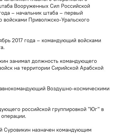
штаба Вооруженных Сил Российской
года – начальник штаба – первый
о войсками Приволжско-Уральского
тябрь 2017 года – командующий войсками
а.
икин занимал должность командующего
войск на территории Сирийской Арабской
 главнокомандующий Воздушно-космическими
ующего российской группировкой "Юг" в
 операции.
ей Суровикин назначен командующим