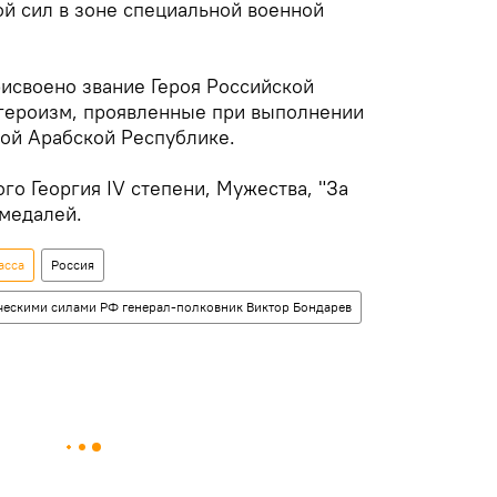
й сил в зоне специальной военной
рисвоено звание Героя Российской
героизм, проявленные при выполнении
кой Арабской Республике.
о Георгия IV степени, Мужества, "За
 медалей.
асса
Россия
ескими силами РФ генерал-полковник Виктор Бондарев