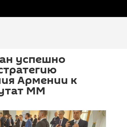
ан успешно
стратегию
ия Армении к
путат ММ