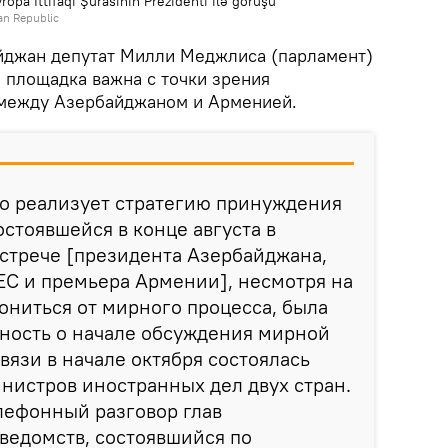
opa İttifaqı Şurasının Prezidenti ilə görüşü
jan Republic
айджан депутат Милли Меджлиса (парламент)
 площадка важна с точки зрения
между Азербайджаном и Арменией.
о реализует стратегию принуждения
остоявшейся в конце августа в
стрече [президента Азербайджана,
ЕС и премьера Армении], несмотря на
ниться от мирного процесса, была
нность о начале обсуждения мирной
связи в начале октября состоялась
инистров иностранных дел двух стран.
лефонный разговор глав
ведомств, состоявшийся по