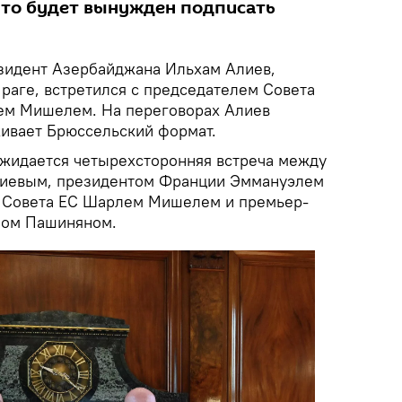
что будет вынужден подписать
идент Азербайджана Ильхам Алиев,
раге, встретился с председателем Совета
ем Мишелем. На переговорах Алиев
живает Брюссельский формат.
ожидается четырехсторонняя встреча между
иевым, президентом Франции Эммануэлем
 Совета ЕС Шарлем Мишелем и премьер-
лом Пашиняном.