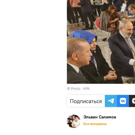
© Photo :
APA
Подписаться
Эльвин Салимов
Все материалы