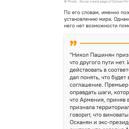
© Photo : Social media page of Elshad Mir
По его словам, именно поэ
установлению мира. Однак
него нет возможности пом
"Никол Пашинян приз
что другого пути нет
действовать в соотве
дал понять, что буде
соглашение. Премьер
оправдать шаги, кото
что Армения, приняв 
признала территориа
говорит, что виноват
Осканян и экс-презид