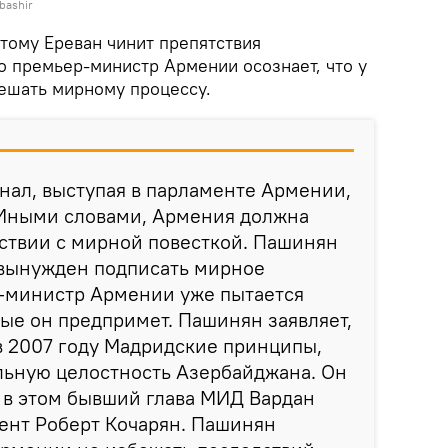
bashir
тому Ереван чинит препятствия
о премьер-министр Армении осознает, что у
ешать мирному процессу.
нал, выступая в парламенте Армении,
. Иными словами, Армения должна
тствии с мирной повесткой. Пашинян
т вынужден подписать мирное
-министр Армении уже пытается
рые он предпримет. Пашинян заявляет,
в 2007 году Мадридские принципы,
льную целостность Азербайджана. Он
ы в этом бывший глава МИД Вардан
ент Роберт Кочарян. Пашинян