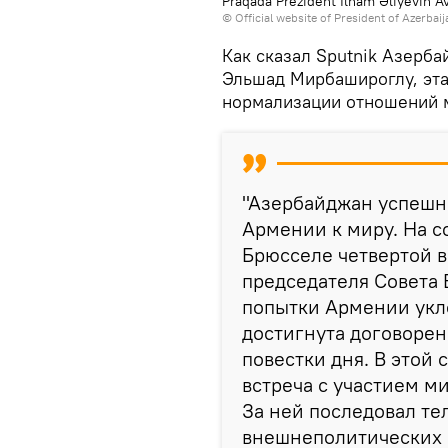
Praqada Prezident İlham Əliyevin Avr
©
Official website of President of Azerbai
Как сказал Sputnik Азерб
Эльшад Мирбашироглу, эта
нормализации отношений 
"Азербайджан успешн
Армении к миру. На с
Брюсселе четвертой в
председателя Совета 
попытки Армении укло
достигнута договоре
повестки дня. В этой 
встреча с участием м
За ней последовал те
внешнеполитических 