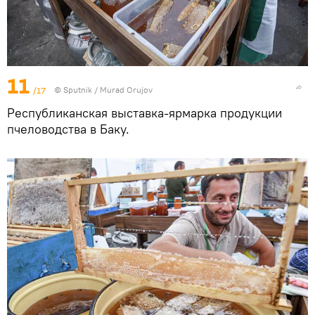
11
/17
© Sputnik / Murad Orujov
Республиканская выставка-ярмарка продукции
пчеловодства в Баку.