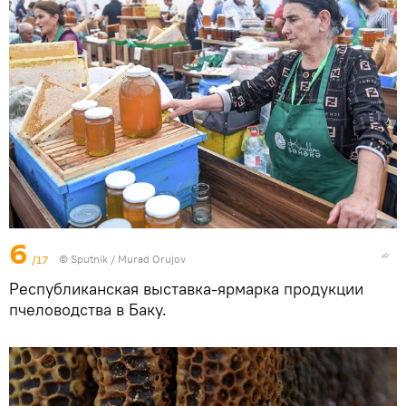
6
/17
© Sputnik / Murad Orujov
Республиканская выставка-ярмарка продукции
пчеловодства в Баку.