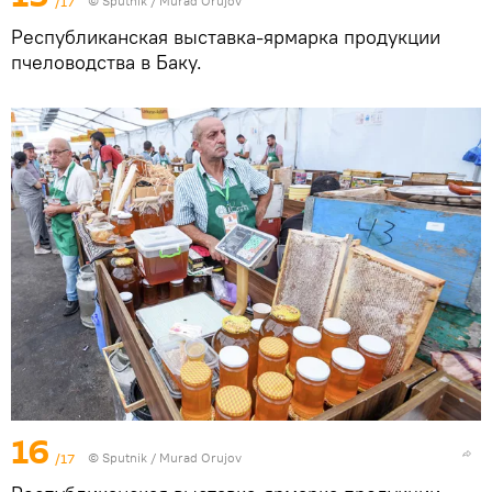
/17
© Sputnik / Murad Orujov
Республиканская выставка-ярмарка продукции
пчеловодства в Баку.
16
/17
© Sputnik / Murad Orujov