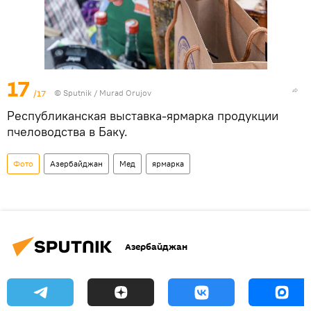
17
/17
© Sputnik / Murad Orujov
Республиканская выставка-ярмарка продукции
пчеловодства в Баку.
Фото
Азербайджан
Мед
ярмарка
Азербайджан