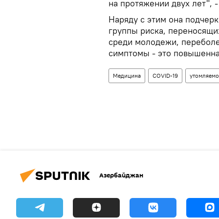
на протяжении двух лет", -
Наряду с этим она подчерк
группы риска, переносящих
среди молодежи, перебол
симптомы - это повышенна
Медицина
COVID-19
утомляемо
Азербайджан