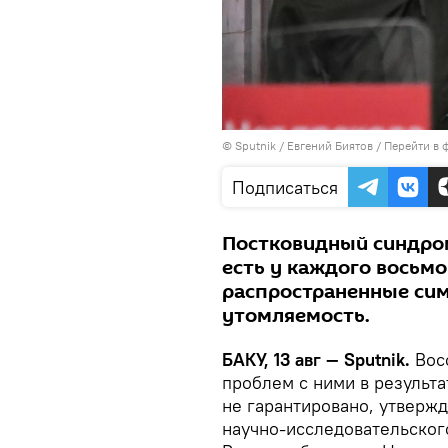
© Sputnik / Евгений Биятов
/
Перейти в 
Подписаться
Постковидный синдром
есть у каждого восьмо
распространенные си
утомляемость.
БАКУ, 13 авг — Sputnik.
Вос
проблем с ними в результ
не гарантировано, утверж
научно-исследовательског