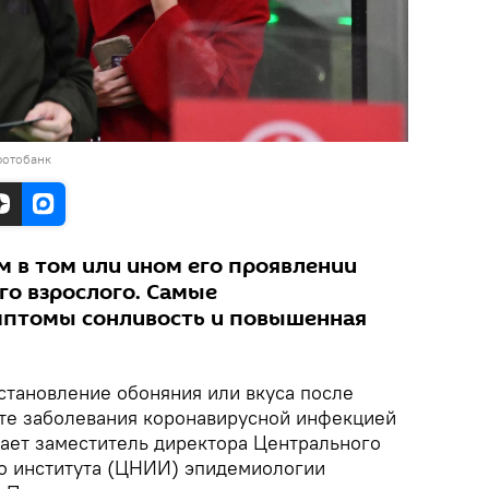
фотобанк
 в том или ином его проявлении
го взрослого. Самые
мптомы сонливость и повышенная
становление обоняния или вкуса после
ате заболевания коронавирусной инфекцией
дает заместитель директора Центрального
о института (ЦНИИ) эпидемиологии