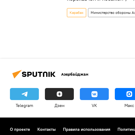
Карабах
Министерство обороны А
Азербайджан
Telegram
Дзен
VK
Макс
О проекте
Контакты
Правила использования
Политик