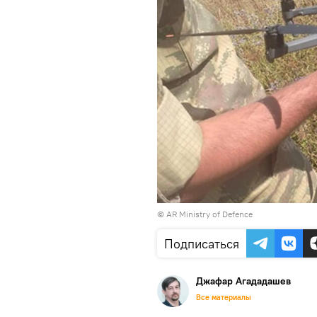
©
AR Ministry of Defence
Подписаться
Джафар Агададашев
Все материалы