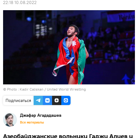
22:18 10.08.2022
© Photo :
Kadir Caliskan / United World Wrestling
Подписаться
Джафар Агададашев
Все материалы
Азербайджанские вольники Гаджи Алиев и