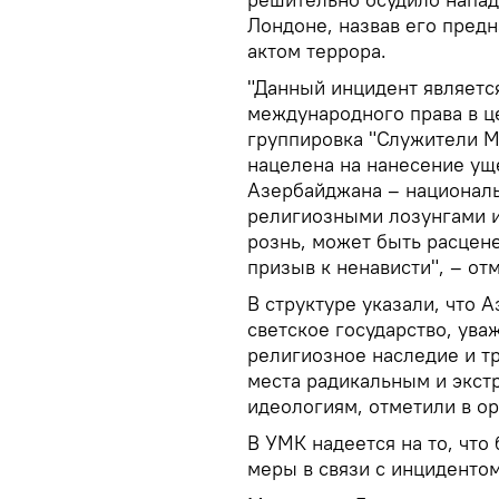
Лондоне, назвав его пред
актом террора.
"Данный инцидент являетс
международного права в це
группировка "Служители М
нацелена на нанесение ущ
Азербайджана – националь
религиозными лозунгами 
рознь, может быть расцене
призыв к ненависти", – от
В структуре указали, что 
светское государство, ув
религиозное наследие и т
места радикальным и экст
идеологиям, отметили в ор
В УМК надеется на то, что
меры в связи с инцидентом