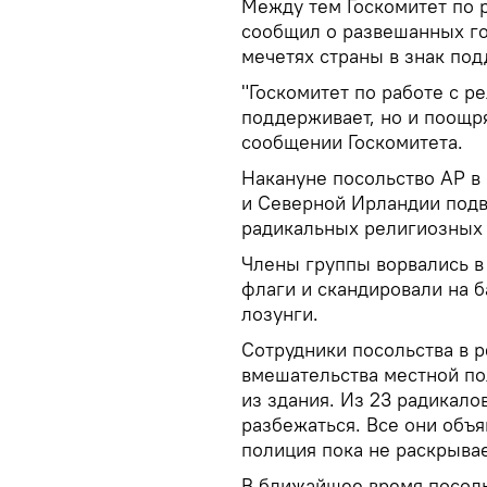
Между тем Госкомитет по 
сообщил о развешанных го
мечетях страны в знак по
"Госкомитет по работе с 
поддерживает, но и поощря
сообщении Госкомитета.
Накануне посольство АР в
и Северной Ирландии подв
радикальных религиозных 
Члены группы ворвались в
флаги и скандировали на 
лозунги.
Сотрудники посольства в р
вмешательства местной по
из здания. Из 23 радикало
разбежаться. Все они объ
полиция пока не раскрывае
В ближайшее время посоль