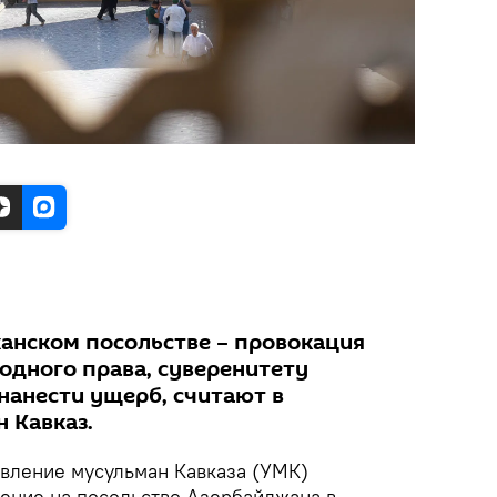
анском посольстве – провокация
одного права, суверенитету
нанести ущерб, считают в
 Кавказ.
равление мусульман Кавказа (УМК)
ение на посольство Азербайджана в