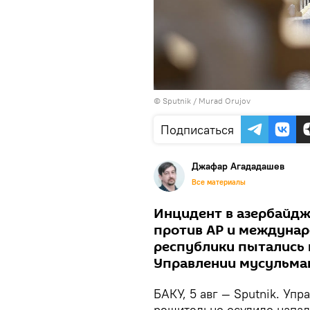
©
Sputnik / Murad Orujov
Подписаться
Джафар Агададашев
Все материалы
Инцидент в азербайдж
против АР и междунар
республики пытались 
Управлении мусульман
БАКУ, 5 авг — Sputnik. Уп
решительно осудило напад