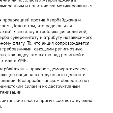
намеренным и политически мотивированным
я провокацией против Азербайджана и
лом. Дело в том, что радикальная
ахди", явно злоупотребляющая религией,
ерба суверенитету и атрибуту независимого
ному флагу. То, что акция сопровождается
и требованиями, сеющими религиозную
но, как надругательство над религией и
метили в УМК.
Азербайджан – правовое демократическое,
ажающее национально-духовные ценности,
радиции. В азербайджанском обществе нет
ремистским силам и их деструктивным
ганизации.
 британские власти примут соответствующие
.