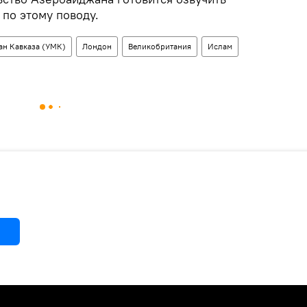
по этому поводу.
ан Кавказа (УМК)
Лондон
Великобритания
Ислам