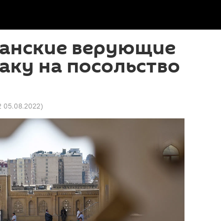
анские верующие
аку на посольство
2 05.08.2022
)