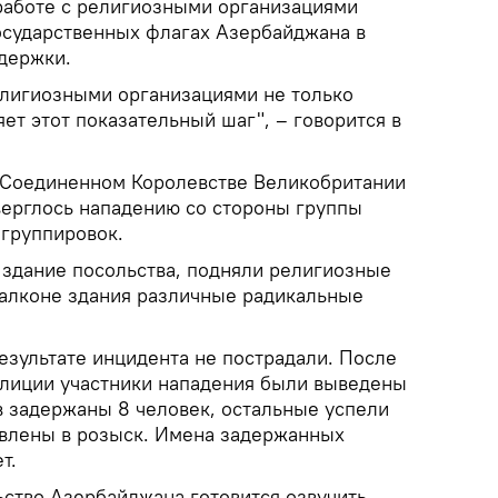
работе с религиозными организациями
сударственных флагах Азербайджана в
ддержки.
религиозными организациями не только
ет этот показательный шаг", – говорится в
 Соединенном Королевстве Великобритании
ерглось нападению со стороны группы
группировок.
 здание посольства, подняли религиозные
балконе здания различные радикальные
езультате инцидента не пострадали. После
лиции участники нападения были выведены
в задержаны 8 человек, остальные успели
явлены в розыск. Имена задержанных
т.
ство Азербайджана готовится озвучить