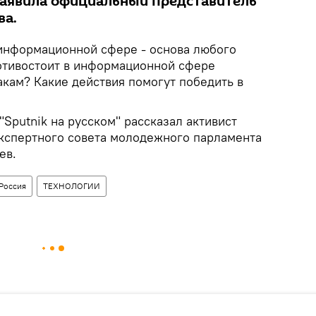
заявила официальный представитель
ва.
информационной сфере - основа любого
отивостоит в информационной сфере
акам? Какие действия помогут победить в
"Sputnik на русском" рассказал активист
кспертного совета молодежного парламента
ев.
Россия
ТЕХНОЛОГИИ