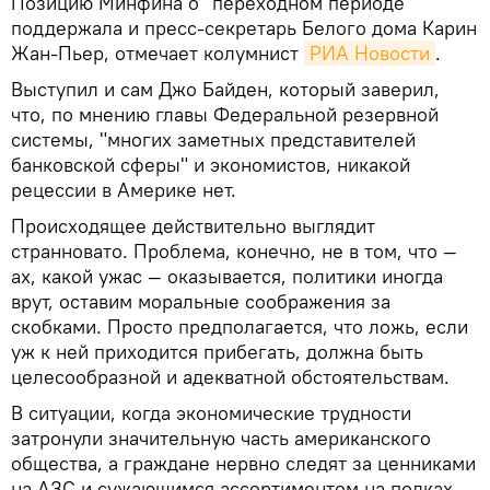
Позицию Минфина о "переходном периоде"
поддержала и пресс-секретарь Белого дома Карин
Жан-Пьер, отмечает колумнист
РИА Новости
.
Выступил и сам Джо Байден, который заверил,
что, по мнению главы Федеральной резервной
системы, "многих заметных представителей
банковской сферы" и экономистов, никакой
рецессии в Америке нет.
Происходящее действительно выглядит
странновато. Проблема, конечно, не в том, что —
ах, какой ужас — оказывается, политики иногда
врут, оставим моральные соображения за
скобками. Просто предполагается, что ложь, если
уж к ней приходится прибегать, должна быть
целесообразной и адекватной обстоятельствам.
В ситуации, когда экономические трудности
затронули значительную часть американского
общества, а граждане нервно следят за ценниками
на АЗС и сужающимся ассортиментом на полках