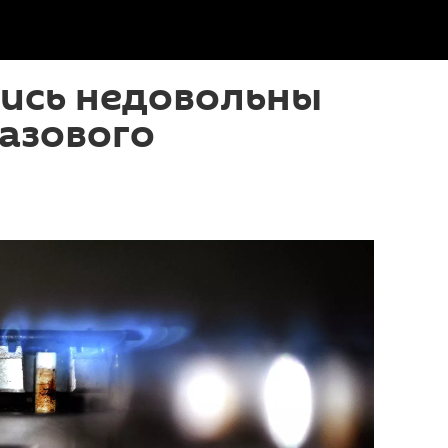
лись недовольны
азового