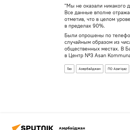
"Мы не оказали никакого 
Все данные вполне отражаю
отметив, что в целом уров
в пределах 90%.
Были опрошены по телефо
случайным образом из числ
общественных местах. В Б
в Центр №3 Asan Kommuna
Газ
Азербайджан
ПО Azəriqaz
Азербайджан