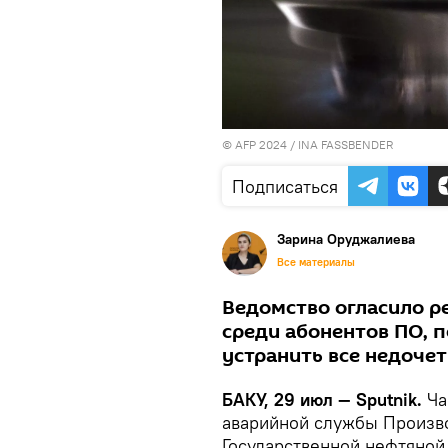
© AFP 2024 / INA FASSBENDER
Подписаться
Зарина Оруджалиева
Все материалы
Ведомство огласило р
среди абонентов ПО, 
устранить все недочет
БАКУ, 29 июл — Sputnik.
Ча
аварийной службы Произво
Государственной нефтяной