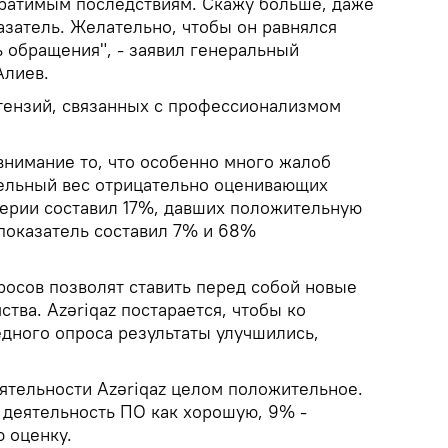
братимым последствиям. Скажу больше, даже
азатель. Желательно, чтобы он равнялся
ь обращения", - заявил генеральный
Алиев.
етензий, связанных с профессионализмом
внимание то, что особенно много жалоб
дельный вес отрицательно оценивающих
ерии составил 17%, давших положительную
 показатель составил 7% и 68%
росов позволят ставить перед собой новые
ства. Azəriqaz постарается, чтобы ко
дного опроса результаты улучшились,
ятельности Azəriqaz целом положительное.
деятельность ПО как хорошую, 9% -
 оценку.