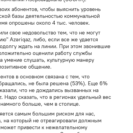
воих абонентов, чтобы выяснить уровень
ской базы деятельностью коммунальной
емя опрошены около 4 тыс. человек.
ли свое недовольство тем, что не могут
ю" Azəriqaz, либо, если все же удается
одолгу ждать на линии. При этом звонившие
оложительно оценили работу службы
на умение слушать, культурную манеру
позитивное общение.
нтов в основном связана с тем, что
обращались, не была решена (53%). Еще 6%
казали, что не дождались вызванных на
z. Надо сказать, что в регионах удельный вес
намного больше, чем в столице.
яется самым большим риском для нас,
в, на который не отреагировали должным
о может привести к нежелательному