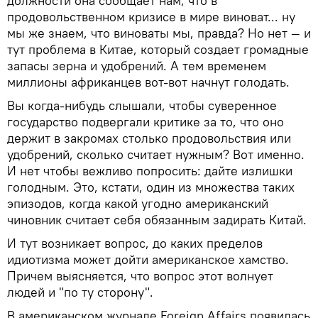
должности она сообщает нам, что в
продовольственном кризисе в мире виноват... ну
мы же знаем, что виноваты мы, правда? Но нет — и
тут проблема в Китае, который создает громадные
запасы зерна и удобрений. А тем временем
миллионы африканцев вот-вот начнут голодать.
Вы когда-нибудь слышали, чтобы суверенное
государство подвергали критике за то, что оно
держит в закромах столько продовольствия или
удобрений, сколько считает нужным? Вот именно.
И нет чтобы вежливо попросить: дайте излишки
голодным. Это, кстати, один из множества таких
эпизодов, когда какой угодно американский
чиновник считает себя обязанным задирать Китай.
И тут возникает вопрос, до каких пределов
идиотизма может дойти американское хамство.
Причем выясняется, что вопрос этот волнует
людей и "по ту сторону".
В американском журнале Foreign Affairs появилась