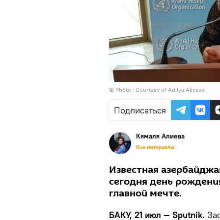
© Photo : Courtesy of Adilya Aliyeva
Подписаться
Кямаля Алиева
Все материалы
Известная азербайджа
сегодня день рождения
главной мечте.
БАКУ, 21 июл — Sputnik.
За