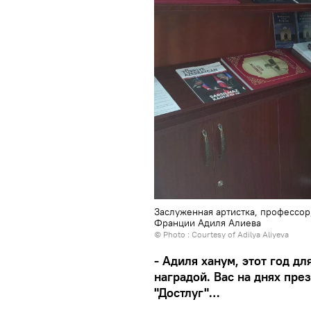
Заслуженная артистка, профессор
Франции Адиля Алиева
© Photo : Courtesy of Adilya Aliyeva
- Адиля ханум, этот год дл
наградой. Вас на днях пр
"Достлуг"…