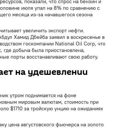
есурсов, показали, что спрос на бензин и
половине июля упал на 8% по сравнению с
его месяца из-за начавшегося сезона
читывает увеличить экспорт нефти.
бдул Хамид Дбейба заявил в воскресенье в
водством госкомпании National Oil Corp, что
, где добыча была приостановлена,
тные порты восстанавливают свою работу.
ает на удешевлении
ьник утром поднимается на фоне
новным мировым валютам, стоимость при
коло $1710 за тройскую унцию на ожиданиях
аку цена августовского фьючерса на золото