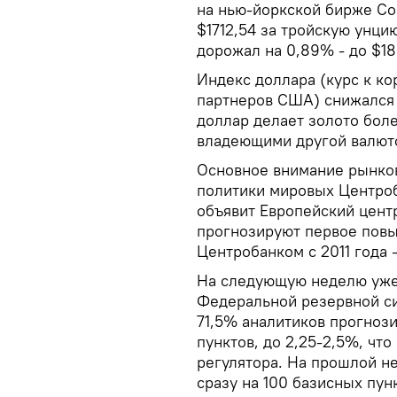
на нью-йоркской бирже Com
$1712,54 за тройскую унци
дорожал на 0,89% - до $18
Индекс доллара (курс к ко
партнеров США) снижался н
доллар делает золото бол
владеющими другой валют
Основное внимание рынко
политики мировых Центроб
объявит Европейский цент
прогнозируют первое пов
Центробанком с 2011 года 
На следующую неделю уже
Федеральной резервной с
71,5% аналитиков прогнози
пунктов, до 2,25-2,5%, чт
регулятора. На прошлой 
сразу на 100 базисных пун