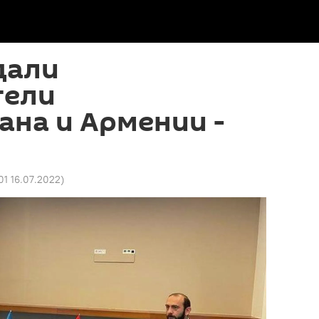
дали
тели
на и Армении -
01 16.07.2022
)