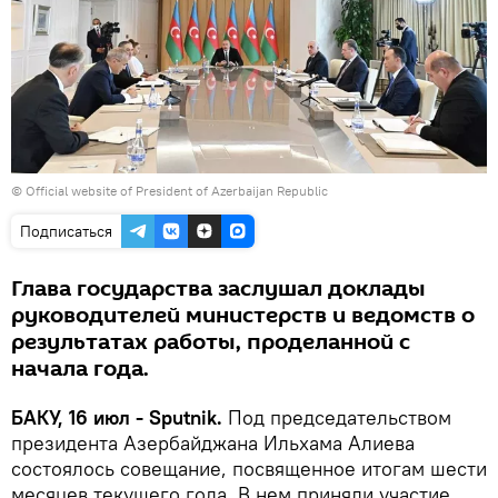
©
Official website of President of Azerbaijan Republic
Подписаться
Глава государства заслушал доклады
руководителей министерств и ведомств о
результатах работы, проделанной с
начала года.
БАКУ, 16 июл - Sputnik.
Под председательством
президента Азербайджана Ильхама Алиева
состоялось совещание, посвященное итогам шести
месяцев текущего года. В нем приняли участие