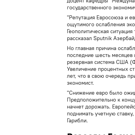
доцент кафедры "Междуна
государственного экономи
"Репутация Евросоюза и е
ощутимого ослабления экон
Геополитическая ситуация 
рассказал Sputnik Азербай
Но главная причина ослабл
последние шесть месяцев 
резервная система США (Ф
Увеличение процентных ст
лет, что в свою очередь п
экономист.
"Снижение евро было ожид
Предположительно к концу 
начнет дорожать. Европей
поднимать учетную ставку, 
Гарибли.