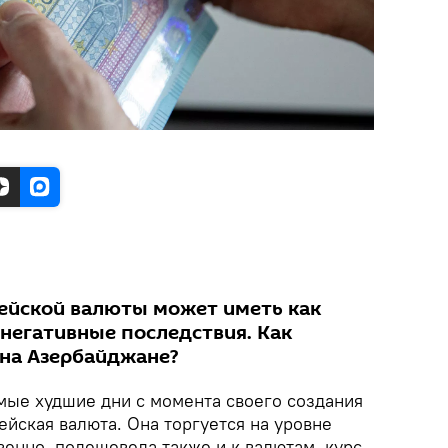
ейской валюты может иметь как
 негативные последствия. Как
 на Азербайджане?
мые худшие дни с момента своего создания
ейская валюта. Она торгуется на уровне
венно, подешевела также и к валютам, курс