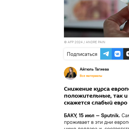
© AFP 2024 / ANDRE PAIN
Подписаться
Айгюль Тагиева
Все материалы
Снижение курса европ
положительные, так и
скажется слабый евро
БАКУ, 15 июл — Sputnik.
Са
проживает в эти дни европ
ниже доллара и, соответст