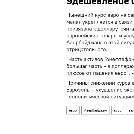
Удешевление 
Нынешний курс евро на са
манат укрепляется в связи
привязана к доллару, счита
европейские товары и услу
Азербайджана в этой ситу
отрицательного.
"Часть активов Гонефтефо
большая часть - в доллар
плюсов от падения евро", 
Причины снижении курса е
Еврозоны - ухудшение эко
геополитической ситуацией
евро
Азербайджан
курс
ва