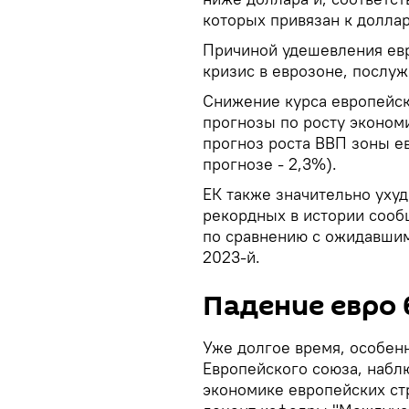
которых привязан к доллар
Причиной удешевления евр
кризис в еврозоне, послу
Снижение курса европейс
прогнозы по росту экономи
прогноз роста ВВП зоны ев
прогнозе - 2,3%).
ЕК также значительно уху
рекордных в истории сообщ
по сравнению с ожидавшими
2023-й.
Падение евро
Уже долгое время, особен
Европейского союза, набл
экономике европейских стр