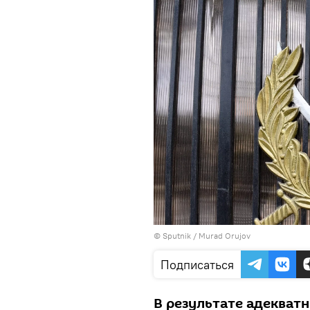
© Sputnik / Murad Orujov
Подписаться
В результате адекват