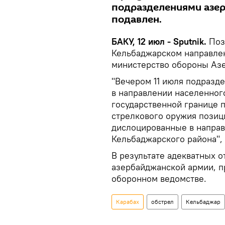
подразделениями азер
подавлен.
БАКУ, 12 июл - Sputnik.
Поз
Кельбаджарском направлен
министерство обороны Аз
"Вечером 11 июля подразд
в направлении населенног
государственной границе 
стрелкового оружия позиц
дислоцированные в напра
Кельбаджарского района", 
В результате адекватных 
азербайджанской армии, п
оборонном ведомстве.
Карабах
обстрел
Кельбаджар