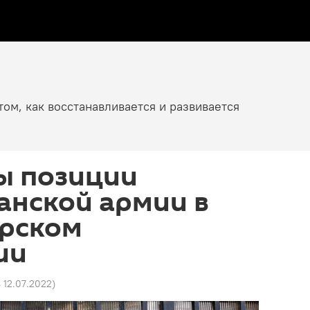
том, как восстанавливается и развивается
ы позиции
анской армии в
рском
ии
4 12.07.2022
)