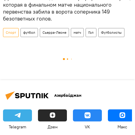
которая в финальном матче национального
первенства забила в ворота соперника 149
безответных голов.
Спорт
футбол
Сьерра-Леоне
матч
Гол
Футболисты
Азербайджан
Telegram
Дзен
VK
Макс