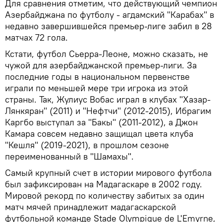
Для сравнения отметим, что действующий чемпион
Азербайджана по футболу - агдамский "Карабах" в
недавно завершившейся премьер-лиге забил в 28
матчах 72 гола.
Кстати, футбол Сьерра-Леоне, можно сказать, не
чужой для азербайджанской премьер-лиги. За
последние годы в национальном первенстве
играли по меньшей мере три игрока из этой
страны. Так, Жулиус Вобас играл в клубах "Хазар-
Лянкяран" (2011) и "Нефтчи" (2012-2015), Ибрагим
Каргбо выступал за "Бакы" (2011-2012), а Джон
Камара совсем недавно защищал цвета клуба
"Кешля" (2019-2021), в прошлом сезоне
переименованный в "Шамахы".
Самый крупный счет в истории мирового футбола
был зафиксирован на Мадагаскаре в 2002 году.
Мировой рекорд по количеству забитых за один
матч мячей принадлежит мадагаскарской
футбольной команде Stade Olympique de L'Emyrne,