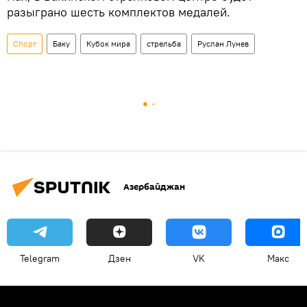
разыграно шесть комплектов медалей.
Спорт
Баку
Кубок мира
стрельба
Руслан Лунев
Азербайджан
Telegram
Дзен
VK
Макс