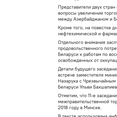
Представители двух стран
вопросы увеличения торго
между Азербайджаном и Бе
Кроме того, на повестке д
нефтехимической и фарма
Отдельного внимания зас
продовольственного потре
Беларуси к работам по во
освобожденных от оккупац
Детали будущего заседани
встрече заместителя мини
Назарука с Чрезвычайным
Беларуси Ульви Бахшалие
Отметим, что 11-е заседа
межправительственной то
2018 году в Минске.
В тексте использована и