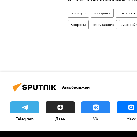
Беларусь
заседание
Комиссия
Вопросы
обсуждение
Азербай
Азербайджан
Telegram
Дзен
VK
Макс