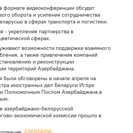
 в формате видеоконференции обсудят
вого оборота и усиления сотрудничества
ларусью в сферах транспорта и логистики.
ня - укрепление партнерства в
цевтической сферах.
луживают возможности поддержки взаимного
бления, а также привлечения компаний
сстановлению и реконструкции
ии территорий Азербайджана.
я были обговорены в начале апреля на
стра иностранных дел Беларуси Игоря
 и Полномочным Послом Азербайджана в
вым.
ние азербайджано-белорусской
ргово-экономической комиссии прошло в
нформация
АЗЕРТАДЖ
.