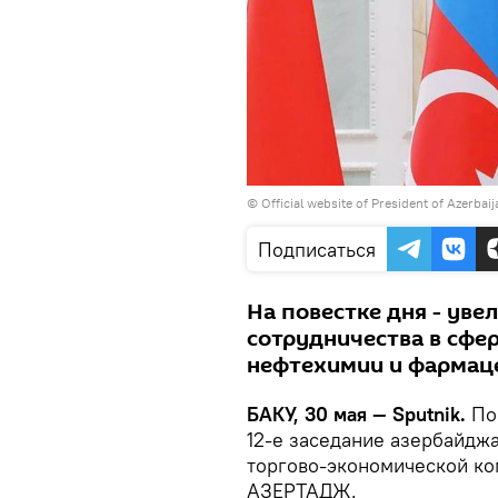
©
Official website of President of Azerbai
Подписаться
На повестке дня - уве
сотрудничества в сфер
нефтехимии и фармац
БАКУ, 30 мая — Sputnik.
По
12-е заседание азербайдж
торгово-экономической ком
АЗЕРТАДЖ.