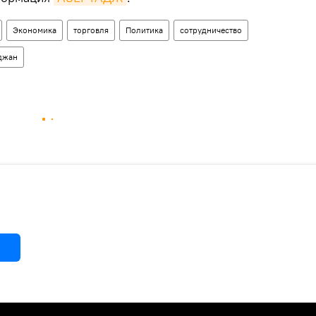
Экономика
торговля
Политика
сотрудничество
джан