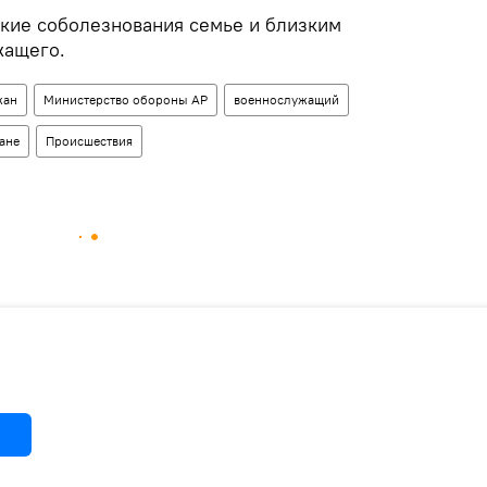
кие соболезнования семье и близким
жащего.
жан
Министерство обороны АР
военнослужащий
ане
Происшествия