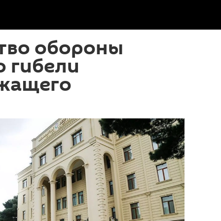
тво обороны
о гибели
жащего