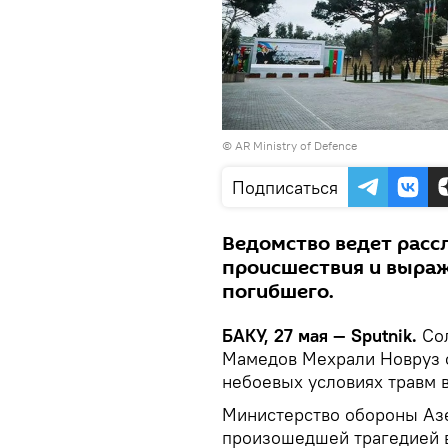
©
AR Ministry of Defence
Подписаться
Ведомство ведет расс
происшествия и выраж
погибшего.
БАКУ, 27 мая — Sputnik.
Со
Мамедов Мехрали Новруз о
небоевых условиях травм в
Министерство обороны Азе
произошедшей трагедией 