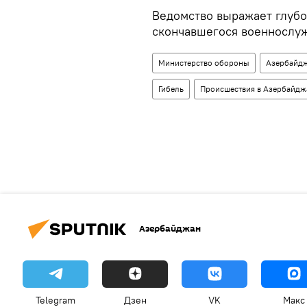
Ведомство выражает глубо
скончавшегося военнослу
Министерство обороны
Азербайд
Гибель
Происшествия в Азербайдж
Азербайджан
Telegram
Дзен
VK
Макс