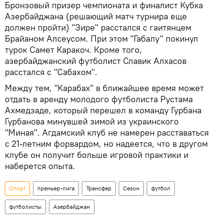
Бронзовый призер чемпионата и финалист Кубка
Азербайджана (решающий матч турнира еще
должен пройти) "Зире" расстался с гаитянцем
Брайаном Алсеусом. При этом "Габалу" покинул
турок Самет Каракоч. Кроме того,
азербайджанский футболист Славик Алхасов
расстался с "Сабахом".
Между тем, "Карабах" в ближайшее время может
отдать в аренду молодого футболиста Рустама
Ахмедзаде, который перешел в команду Гурбана
Гурбанова минувшей зимой из украинского
"Миная". Агдамский клуб не намерен расставаться
с 21-летним форвардом, но надеется, что в другом
клубе он получит больше игровой практики и
наберется опыта.
Спорт
премьер-лига
Трансфер
Сезон
футбол
футболисты
Азербайджан