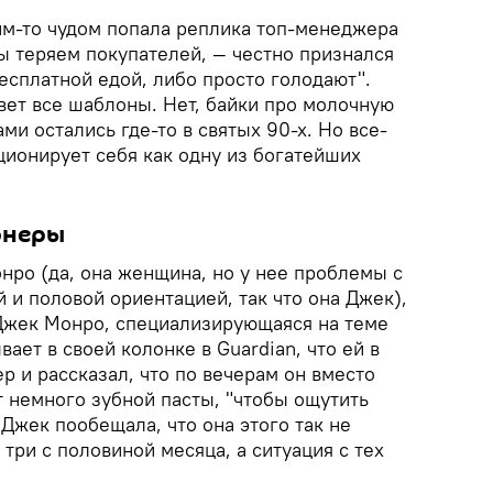
им-то чудом попала реплика топ-менеджера
ы теряем покупателей, — честно признался
бесплатной едой, либо просто голодают".
вет все шаблоны. Нет, байки про молочную
ми остались где-то в святых 90-х. Но все-
ционирует себя как одну из богатейших
онеры
нро (да, она женщина, но у нее проблемы с
и половой ориентацией, так что она Джек),
р Джек Монро, специализирующаяся на теме
ает в своей колонке в Guardian, что ей в
р и рассказал, что по вечерам он вместо
т немного зубной пасты, "чтобы ощутить
. Джек пообещала, что она этого так не
 три с половиной месяца, а ситуация с тех