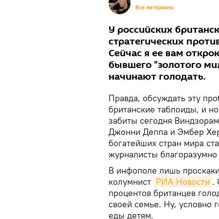
Все материалы
У российских британск
стратегических против
Сейчас я ее вам откро
бывшего "золотого мил
начинают голодать.
Правда, обсуждать эту пр
британские таблоиды, и н
забиты сегодня Виндзорам
Джонни Деппа и Эмбер Херд
богатейших стран мира ста
журналисты благоразумно 
В инфополе лишь проскаки
колумнист
РИА Новости
.
процентов британцев голод
своей семье. Ну, условно 
еды детям.