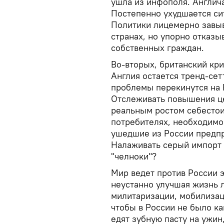
ушла из инфополя. Англича
Постепенно ухудшается си
Политики лицемерно завыв
странах, но упорно отказы
собственных граждан.
Во-вторых, британский кри
Англия остается тренд-сетт
проблемы перекинутся на 
Отслеживать повышения це
реальным ростом себестои
потребителях, необходимо
ушедшие из России предпр
Налаживать серый импорт —
"челноки"?
Мир ведет против России э
неустанно улучшая жизнь 
милитаризации, мобилизаци
чтобы в России не было ка
едят зубную пасту на ужи