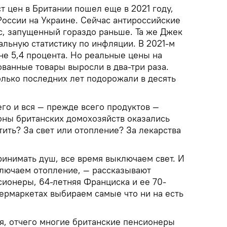
т цен в Британии пошел еще в 2021 году,
России на Украине. Сейчас антироссийские
с, запущенный гораздо раньше. Та же Джек
льную статистику по инфляции. В 2021-м
не 5,4 процента. Но реальные цены на
ванные товары выросли в два-три раза.
олько последних лет подорожали в десять
го и вся — прежде всего продуктов —
ионы британских домохозяйств оказались
тить? За свет или отопление? За лекарства
ринимать душ, все время выключаем свет. И
ключаем отопление, — рассказывают
сионеры, 64-летняя Франциска и ее 70-
пермаркетах выбираем самые что ни на есть
ся, отчего многие британские пенсионеры