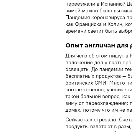
переезжали в Испанию? Да,
зимой можно было выживат
Пандемия коронавируса пр
как Франциска и Колин, к
времени светит быть выбр
Опыт англичан для 
Для чего об этом пишут в 
положение дел у партнеро
освещать. До пандемии те
бесплатных продуктов — б
британских СМИ. Много пи
соответственно, увеличен
такой больной вопрос, как
зиму от переохлаждения: 
домах, потому что им не х
Сейчас как отрезало. Счет
продукты взлетают в разы,