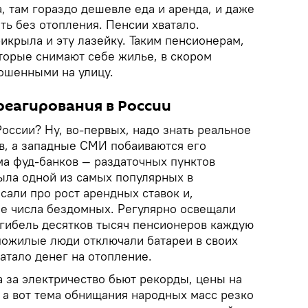
 там гораздо дешевле еда и аренда, и даже
ь без отопления. Пенсии хватало.
икрыла и эту лазейку. Таким пенсионерам,
оторые снимают себе жилье, в скором
ошенными на улицу.
реагирования в России
России? Ну, во-первых, надо знать реальное
в, а западные СМИ побаиваются его
ма фуд-банков — раздаточных пунктов
ыла одной из самых популярных в
сали про рост арендных ставок и,
ие числа бездомных. Регулярно освещали
 гибель десятков тысяч пенсионеров каждую
пожилые люди отключали батареи в своих
ватало денег на отопление.
а за электричество бьют рекорды, цены на
 а вот тема обнищания народных масс резко