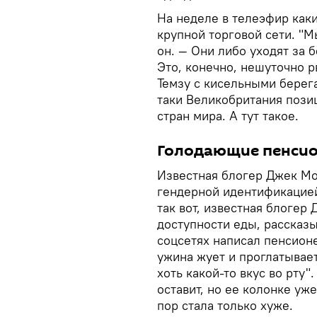
На неделе в телеэфир как
крупной торговой сети. "М
он. — Они либо уходят за 
Это, конечно, нешуточно р
Темзу с кисельными берега
таки Великобритания пози
стран мира. А тут такое.
Голодающие пенси
Известная блогер Джек Мо
гендерной идентификацией 
так вот, известная блоге
доступности еды, рассказыв
соцсетях написал пенсионе
ужина жует и проглатывае
хоть какой-то вкус во рту"
оставит, но ее колонке уже
пор стала только хуже.