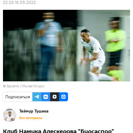
22:29 16.05.2022
©
Sputnik / Murad Orujov
Подписаться
Теймур Тушиев
Все материалы
Клуб Намика Алескерова "Бурсаспор"