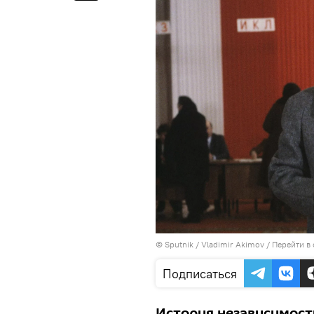
© Sputnik / Vladimir Akimov
/
Перейти в
Подписаться
История независимост