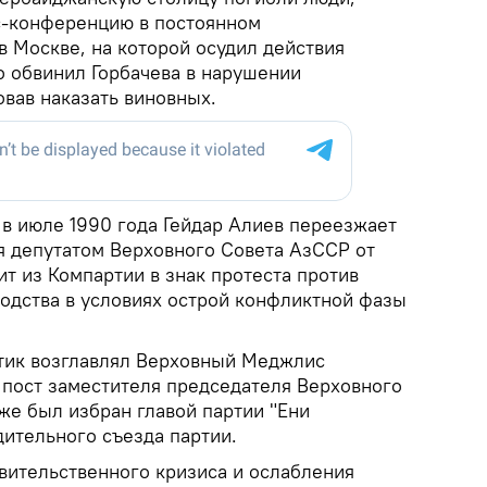
с-конференцию в постоянном
в Москве, на которой осудил действия
о обвинил Горбачева в нарушении
овав наказать виновных.
 в июле 1990 года Гейдар Алиев переезжает
ся депутатом Верховного Совета АзССР от
ит из Компартии в знак протеста против
водства в условиях острой конфликтной фазы
тик возглавлял Верховный Меджлис
 пост заместителя председателя Верховного
же был избран главой партии "Ени
дительного съезда партии.
авительственного кризиса и ослабления