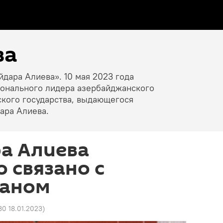
ва
йдара Алиева». 10 мая 2023 года
ионального лидера азербайджанского
ского государства, выдающегося
ара Алиева.
а Алиева
 связано с
жаном
30 18.01.2023
)