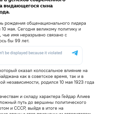
га выдающегося сына
ода.
нь рождения общенационального лидера
 10 мая. Сегодня великому политику и
, чье имя неразрывно связано с
сь бы 99 лет.
 который оказал колоссальное влияние на
йджана как в советское время, так и в
й независимости, родился 10 мая 1923 года
ачествам и складу характера Гейдар Алиев
сложный путь до вершины политического
том и СССР, выйдя в итоге на
ую арену и став признанным авторитетом