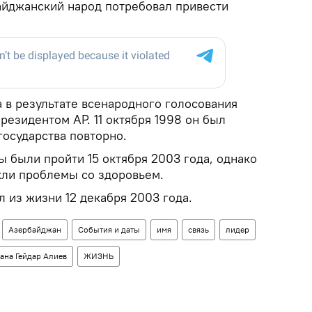
айджанский народ потребовал привести
а в результате всенародного голосования
резидентом АР. 11 октября 1998 он был
государства повторно.
были пройти 15 октября 2003 года, однако
кли проблемы со здоровьем.
 из жизни 12 декабря 2003 года.
Азербайджан
События и даты
имя
связь
лидер
на Гейдар Алиев
ЖИЗНЬ