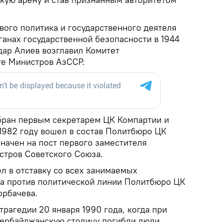
вого политика и государственного деятеля
ганах государственной безопасности в 1944
йдар Алиев возглавил Комитет
те Министров АзССР.
збран первым секретарем ЦК Компартии и
 1982 году вошел в состав Политбюро ЦК
начен на пост первого заместителя
стров Советского Союза.
ел в отставку со всех занимаемых
та против политической линии Политбюро ЦК
орбачева.
рагедии 20 января 1990 года, когда при
азербайджанскую столицу погибли люди,