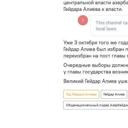
центральной власти азерб
Гейдара Алиева к власти.
Уже 3 октября того же год
Гейдар Алиев был избран п
переизбран на пост главы 
Очередные выборы должны 
у главы государства возни
Великий Гейдар Алиев ушел
Год Гейдара Алиева
Гейдар Алиев
Общенациональный лидер Азербайджа