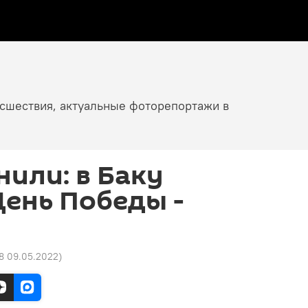
исшествия, актуальные фоторепортажи в
или: в Баку
ень Победы -
38 09.05.2022
)