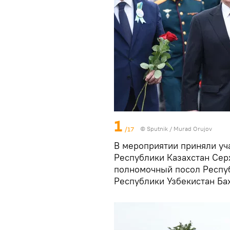
1
/17
© Sputnik / Murad Orujov
В мероприятии приняли уч
Республики Казахстан Се
полномочный посол Респуб
Республики Узбекистан Ба