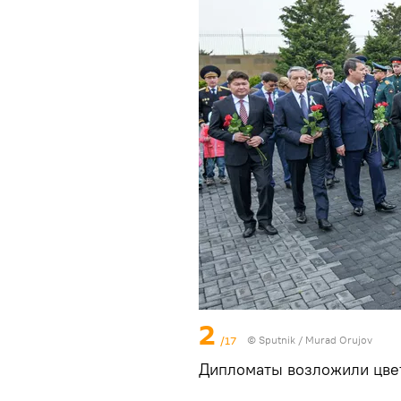
2
/17
© Sputnik / Murad Orujov
Дипломаты возложили цвет