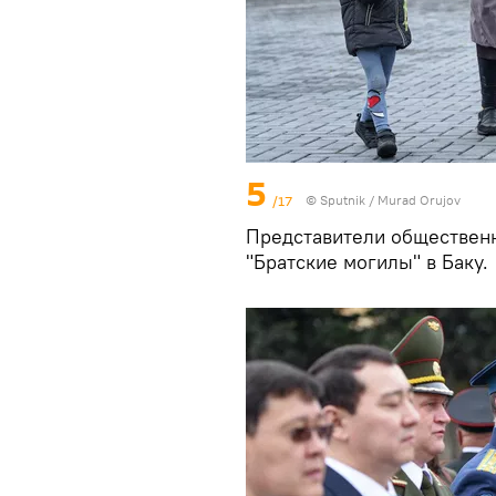
5
/17
© Sputnik / Murad Orujov
Представители обществен
"Братские могилы" в Баку.