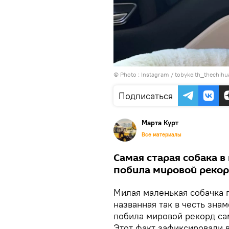
© Photo :
Instagram / tobykeith_thechih
Подписаться
Марта Курт
Все материалы
Самая старая собака в
побила мировой рекор
Милая маленькая собачка п
названная так в честь зна
побила мировой рекорд са
Этот факт зафиксировали в