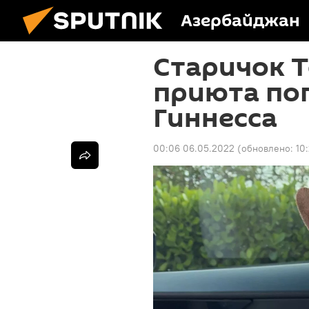
Азербайджан
Старичок Т
приюта поп
Гиннесса
00:06 06.05.2022
(обновлено:
10