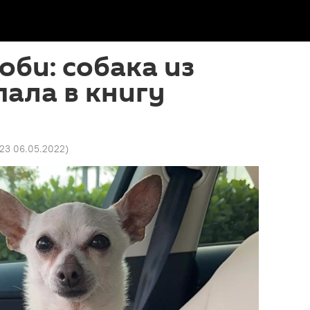
оби: собака из
ала в книгу
:23 06.05.2022
)