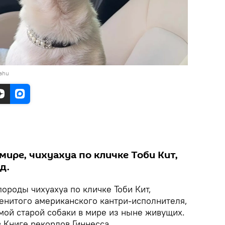
uahu
 мире, чихуахуа по кличке Тоби Кит,
д.
ороды чихуахуа по кличке Тоби Кит,
менитого американского кантри-исполнителя,
мой старой собаки в мире из ныне живущих.
 Книге рекордов Гиннесса.