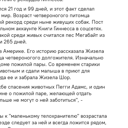
ся 21 год и 99 дней, и этот факт сделал
 мир. Возраст четвероногого питомца
й рекорд среди ныне живущих собак. Пост
льном аккаунте Книги Гиннесса в соцсетях.
акой среди живых считался пес Мегабайт из
и 265 дней.
 в Америке. Его историю рассказала Жизела
а четвероногого долгожителя. Изначально
 доме пожилой пары. Со временем старики
животным и сдали малыша в приют для
да ее и забрала Жизела Шор.
жбе спасения животных Пегги Адамс, и один
 мне о пожилой паре, желающей отдать
льше не могут о ней заботиться", -
ы к "маленькому телохранителю" возрастала
езде следует за ней и всегда ложится рядом,