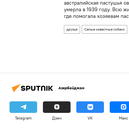
австралийская пастушья ов
умерла в 1939 году. Всю ж
где помогала хозяевам пас
друзья
Самые известные собаки
Азербайджан
Telegram
Дзен
VK
Макс