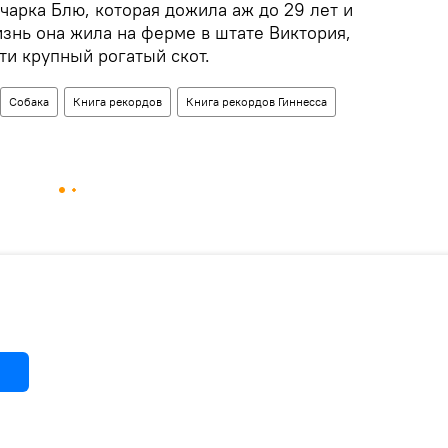
чарка Блю, которая дожила аж до 29 лет и
изнь она жила на ферме в штате Виктория,
ти крупный рогатый скот.
Собака
Книга рекордов
Книга рекордов Гиннесса