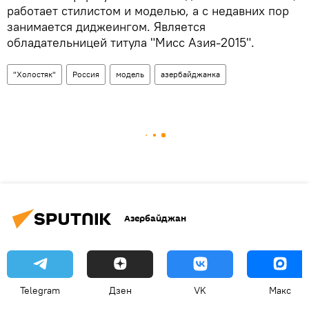
работает стилистом и моделью, а с недавних пор
занимается диджеингом. Является
обладательницей титула "Мисс Азия-2015".
"Холостяк"
Россия
модель
азербайджанка
Азербайджан
Telegram
Дзен
VK
Макс