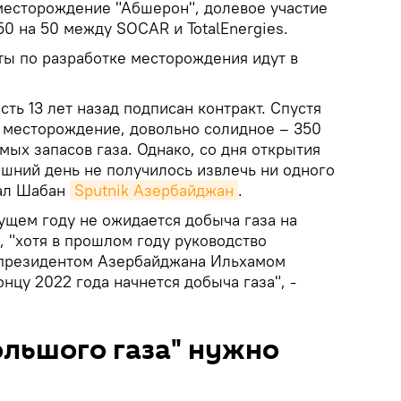
месторождение "Абшерон", долевое участие
0 на 50 между SOCAR и TotalEnergies.
ты по разработке месторождения идут в
сть 13 лет назад подписан контракт. Спустя
 месторождение, довольно солидное – 350
ых запасов газа. Однако, со дня открытия
шний день не получилось извлечь ни одного
зал Шабан
Sputnik Азербайджан
.
ущем году не ожидается добыча газа на
 "хотя в прошлом году руководство
 с президентом Азербайджана Ильхамом
онцу 2022 года начнется добыча газа", -
ольшого газа" нужно