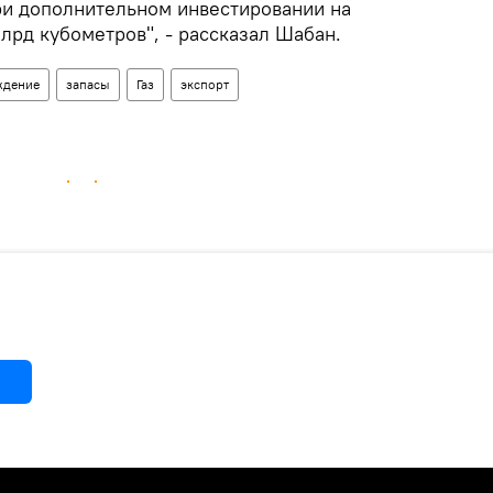
при дополнительном инвестировании на
лрд кубометров", - рассказал Шабан.
ждение
запасы
Газ
экспорт