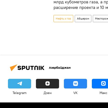
млрд кубометров газа, а 
расширение проекта и 10 м
Нефть и газ
Абшерон
Месторо
Азербайджан
Telegram
Дзен
VK
Макс