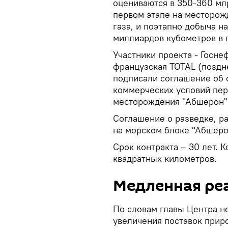
оцениваются в 350-360 млр
первом этапе на месторож
газа, и поэтапно добыча н
миллиардов кубометров в 
Участники проекта - Госн
французская TOTAL (поздне
подписали соглашение об 
коммерческих условий пер
месторождения "Абшерон"
Соглашение о разведке, р
на морском блоке "Абшеро
Срок контракта – 30 лет. 
квадратных километров.
Медленная ре
По словам главы Центра н
увеличения поставок прир