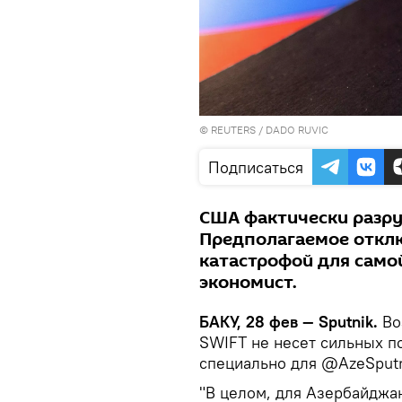
©
REUTERS
/ DADO RUVIC
Подписаться
США фактически разр
Предполагаемое отклю
катастрофой для самой
экономист.
БАКУ, 28 фев — Sputnik.
Во
SWIFT не несет сильных п
специально для @AzeSputn
"В целом, для Азербайджан