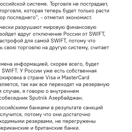
оссийской системе. Торговля не пострадает,
торговля, которая теперь будет только расти
бор последнего", - отметил экономист.
ически разрушают мировую финансовую
зойдет вдруг отключение России от SWIFT,
тастрофой для самой SWIFT, потому что
ь свою торговлю на другую систему, считает
бмена информацией, скорее всего, будет
 SWIFT. У России уже есть собственная
окировка в стране Visa и MasterCard
вляется, так как все переходят на резервную
м случае, я говорю о внутреннем
 собеседник Sputnik Азербайджан.
российскими банками в результате санкций
случится, потому что они достаточно
ходимыми резервами, не перегружены
мериканские и британские банки.