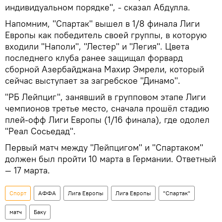
индивидуальном порядке", - сказал Абдулла.
Напомним, "Спартак" вышел в 1/8 финала Лиги
Европы как победитель своей группы, в которую
входили "Наполи", "Лестер" и "Легия". Цвета
последнего клуба ранее защищал форвард
сборной Азербайджана Махир Эмрели, который
сейчас выступает за загребское "Динамо".
"РБ Лейпциг", занявший в групповом этапе Лиги
чемпионов третье место, сначала прошёл стадию
плей-офф Лиги Европы (1/16 финала), где одолел
"Реал Сосьедад".
Первый матч между "Лейпцигом" и "Спартаком"
должен был пройти 10 марта в Германии. Ответный
— 17 марта.
Спорт
АФФА
Лига Европы
Лига Европы
"Спартак"
матч
Баку