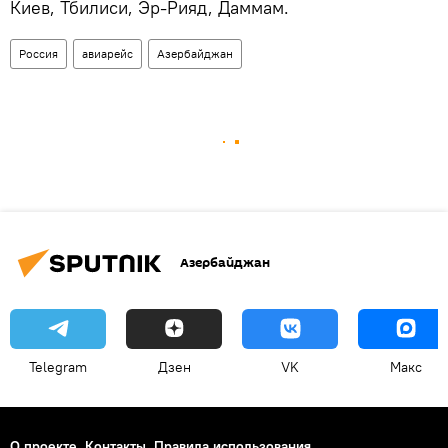
Киев, Тбилиси, Эр-Рияд, Даммам.
Россия
авиарейс
Азербайджан
Азербайджан
Telegram
Дзен
VK
Макс
О проекте
Контакты
Правила использования