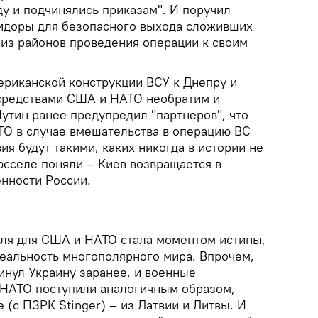
у и подчинялись приказам". И поручил
идоры для безопасного выхода сложивших
 из районов проведения операции к своим
ериканской конструкции ВСУ к Днепру и
средствами США и НАТО необратим и
утин ранее предупредил "партнеров", что
АТО в случае вмешательства в операцию ВС
ия будут такими, каких никогда в истории не
юсселе поняли – Киев возвращается в
енности России.
ля для США и НАТО стала моментом истины,
еальность многополярного мира. Впрочем,
инул Украину заранее, и военные
 НАТО поступили аналогичным образом,
(с ПЗРК Stinger) – из Латвии и Литвы. И