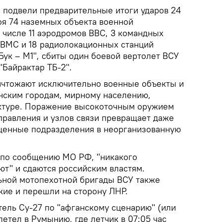
подвели предварительные итоги ударов 24
оя 74 наземных объекта военной
 числе 11 аэродромов ВВС, 3 командных
я ВМС и 18 радиолокационных станций
ук – М1", сбиты один боевой вертолет ВСУ
"Байрактар ТБ-2".
чтожают исключительно военные объекты и
инским городам, мирному населению,
ктуре. Поражение высокоточным оружием
правления и узлов связи превращает даже
щенные подразделения в неорганизованную
 по сообщению МО РФ, "никакого
ют" и сдаются российским властям.
ьной мотопехотной бригады ВСУ также
ие и перешли на сторону ЛНР.
тель Су-27 по "афганскому сценарию" (или
етел в Румынию, где летчик в 07:05 час