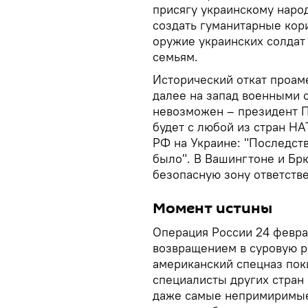
присягу украинскому народ
создать гуманитарные кор
оружие украинских солдат
семьям.
Исторический откат проам
далее на запад военными 
невозможен – президент П
будет с любой из стран Н
РФ на Украине: "Последств
было". В Вашингтоне и Бр
безопасную зону ответств
Момент истины
Операция России 24 февра
возвращением в суровую р
американский спецназ пок
специалисты других стран
даже самые непримиримые 