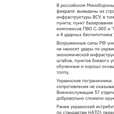
В российском Минобороны 
февраля: выведены из стр
инфраструктуры ВСУ, в том
пункта, пункт базировани
комплексов ПВО С-300 и "Б
и 4 ударных беспилотника 
Вооруженные силы РФ уни
не наносят удары по укра
экономической инфрастру
штабов, пунктов боевого у
обученные и хорошо осна
толпу.
Украинские пограничники,
сопротивления не оказыва
Военнослужащие 57 отдел
добровольно сложили оруж
Ранее украинский истреби
по стандартам НАТО) перел