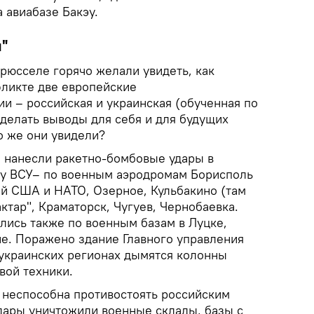
 авиабазе Бакэу.
"
рюсселе горячо желали увидеть, как
фликте две европейские
и – российская и украинская (обученная по
сделать выводы для себя и для будущих
о же они увидели?
 нанесли ракетно-бомбовые удары в
лу ВСУ– по военным аэродромам Борисполь
ий США и НАТО, Озерное, Кульбакино (там
тар", Краматорск, Чугуев, Чернобаевка.
ись также по военным базам в Луцке,
е. Поражено здание Главного управления
 украинских регионах дымятся колонны
вой техники.
 неспособна противостоять российским
дары уничтожили военные склады, базы с