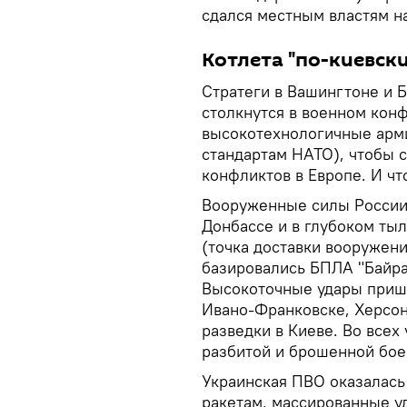
сдался местным властям на
Котлета "по-киевски
Стратеги в Вашингтоне и Б
столкнутся в военном кон
высокотехнологичные арми
стандартам НАТО), чтобы 
конфликтов в Европе. И чт
Вооруженные силы России
Донбассе и в глубоком ты
(точка доставки вооружен
базировались БПЛА "Байрак
Высокоточные удары пришл
Ивано-Франковске, Херсон
разведки в Киеве. Во всех
разбитой и брошенной бое
Украинская ПВО оказалась
ракетам, массированные у