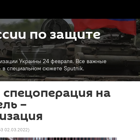
сии по защите
изации Украины 24 февраля. Все важные
- в специальном сюжете Sputnik.
 спецоперация на
ель –
изация
53 02.03.2022
)